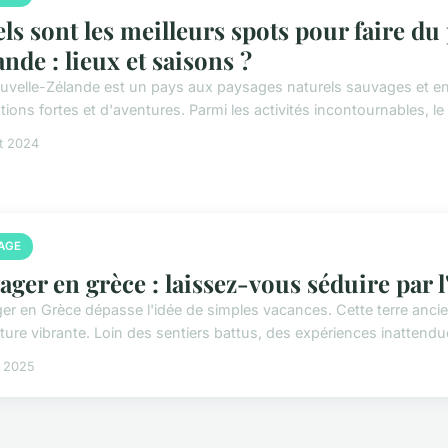
ls sont les meilleurs spots pour faire du
ande : lieux et saisons ?
uvelle-Zélande est un pays aux paysages naturels sauvages et en
ions fortes et d'aventures. Parmi les activités incontournables, le 
et 2024
AGE
ager en grèce : laissez-vous séduire par l
er en Grèce dépasse l'idée de simples vacances. Cette terre anc
lture vibrante. Loin des sentiers battus, des expériences inattendu
s 2025