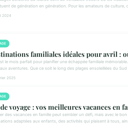
tuent de génération en génération. Pour les amateurs de culture, d'h
et 2024
AGE
tinations familiales idéales pour avril : o
est le mois parfait pour planifier une échappée familiale mémorable.
 aux aventures. Que ce soit le long des plages ensoleillées du Sud 
rier 2025
AGE
de voyage : vos meilleures vacances en fa
fier des vacances en famille peut sembler un défi, mais avec le bo
ations adaptées aux enfants, des activités qui plaisent à tous, ains