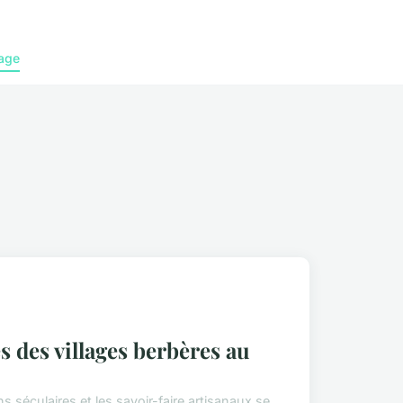
age
s des villages berbères au
s séculaires et les savoir-faire artisanaux se