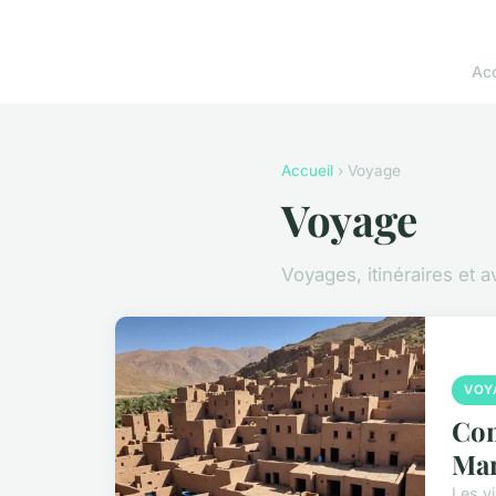
Acc
Accueil
› Voyage
Voyage
Voyages, itinéraires et 
VOY
Com
Maro
Les vi