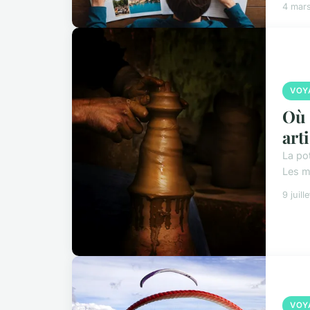
4 mar
VOY
Où 
art
La pot
Les mo
9 juill
VOY