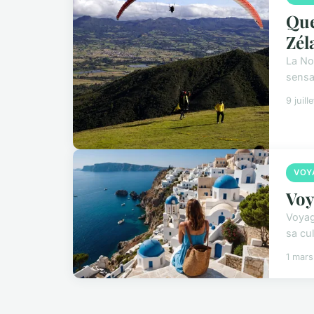
Que
Zél
La No
sensat
9 juill
VOY
Voy
Voyag
sa cu
1 mar