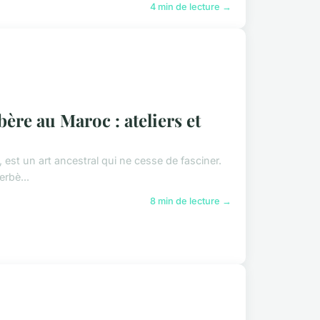
4 min de lecture →
bère au Maroc : ateliers et
, est un art ancestral qui ne cesse de fasciner.
erbè...
8 min de lecture →