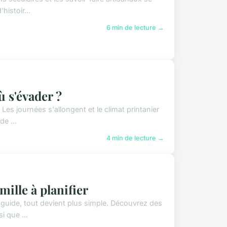
istoir...
6 min de lecture →
ù s'évader ?
 Les journées s'allongent et le climat printanier
de ...
4 min de lecture →
mille à planifier
n guide, tout devient plus simple. Découvrez des
i que ...