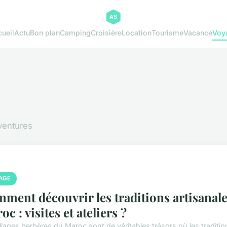
ueil
Actu
Bon plan
Camping
Croisière
Location
Tourisme
Vacance
Voy
aventures
AGE
ment découvrir les traditions artisanale
c : visites et ateliers ?
llages berbères du Maroc sont de véritables trésors où les tradition