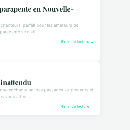
 parapente en Nouvelle-
chanteurs, parfait pour les amateurs de
parapente se disti...
6 min de lecture →
'inattendu
ienne enchante par ses paysages surprenants et
es vous atten...
4 min de lecture →