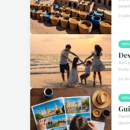
perpé
9 juill
VOY
Des
Avril 
invite
24 fév
VOY
Gui
Plani
destin